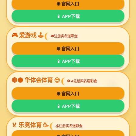
您的位置:
金年会金字招牌信誉至上
->
产品中心
->
金年
金年会金字招牌
金年会金字招牌
信誉至上油墨系
信誉至上无纺布
金年会金字招牌
金年会
列
墨
信誉至上光油
信誉至