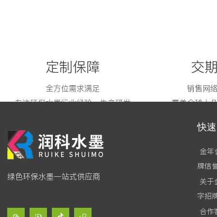
定制保障
交
全方位需求满足
销售网
专注环保水墨行业经验、生产研发
覆盖全球十
快速
金年
牌信
绿色环保水墨一站式供应商
关于
字招
合作



