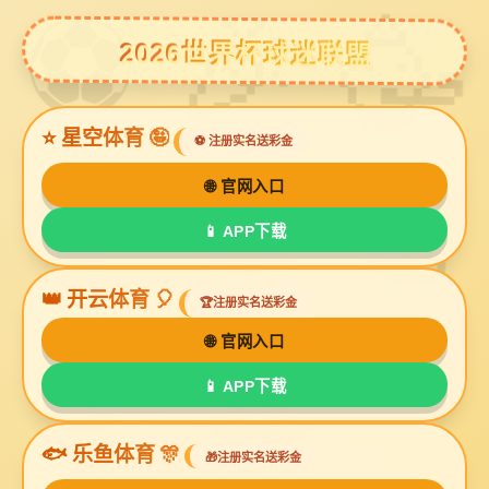
金年
关于金
产
生
荣
视
新
联系金
金年会金字招牌信誉至上
会金
年会金
品
产
誉
频
闻
年会金
字招
字招牌
中
实
资
中
动
字招牌
牌信
信誉至
心
力
质
心
态
信誉至
金年会金字招牌信誉至上无纺布墨
金年会金字招牌信誉至上纸巾墨
誉至
上
上
上